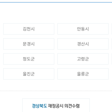
김천시
안동시
문경시
경산시
청도군
고령군
울진군
울릉군