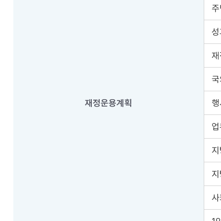
주
성
재
국
재정운용계획
행
업
지
지
사