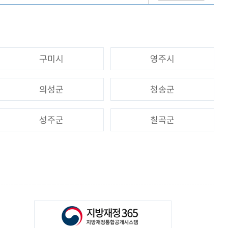
구미시
영주시
의성군
청송군
성주군
칠곡군