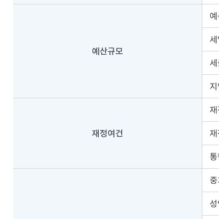
예
세
예산규모
세
지
재
재정여건
재
통
중
성