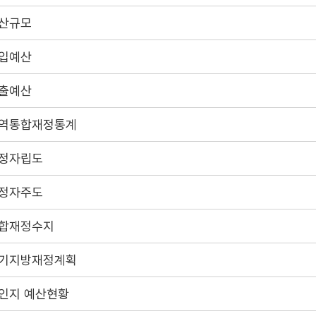
산규모
입예산
출예산
역통합재정통계
정자립도
정자주도
합재정수지
기지방재정계획
인지 예산현황