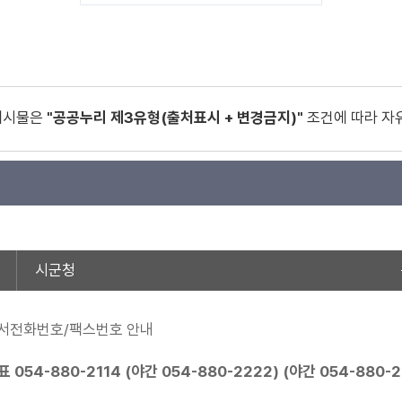
게시물은
"공공누리 제3유형(출처표시 + 변경금지)"
조건에 따라 자
시군청
서전화번호/팩스번호 안내
표
054-880-2114
(야간
054-880-2222
) (야간
054-880-