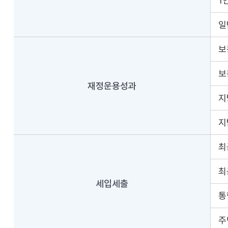
1
일
보
보
재정운용성과
지
지
최
최
세입세출
통
주