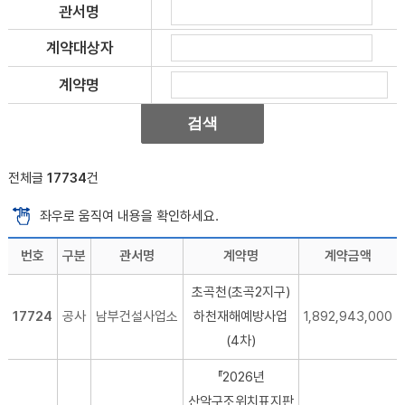
관서명
계약대상자
계약명
전체글
17734
건
좌우로 움직여 내용을 확인하세요.
번호
구분
관서명
계약명
계약금액
초곡천(초곡2지구)
17724
공사
남부건설사업소
하천재해예방사업
1,892,943,000
(4차)
『2026년
산악구조위치표지판