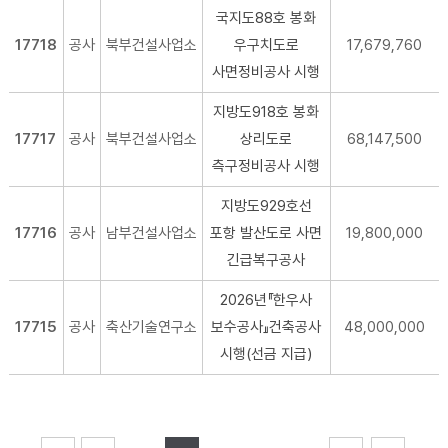
국지도88호 봉화
17718
공사
북부건설사업소
우구치도로
17,679,760
사면정비공사 시행
지방도918호 봉화
17717
공사
북부건설사업소
상리도로
68,147,500
측구정비공사 시행
지방도929호선
17716
공사
남부건설사업소
포항 발산도로 사면
19,800,000
긴급복구공사
2026년『한우사
17715
공사
축산기술연구소
보수공사』건축공사
48,000,000
시행(선금 지급)