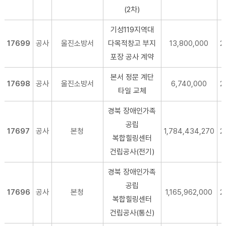
(2차)
기성119지역대
17699
공사
울진소방서
다목적창고 부지
13,800,000
2
포장 공사 계약
본서 정문 계단
17698
공사
울진소방서
6,740,000
2
타일 교체
경북 장애인가족
공립
17697
공사
본청
1,784,434,270
2
복합힐링센터
건립공사(전기)
경북 장애인가족
공립
17696
공사
본청
1,165,962,000
2
복합힐링센터
건립공사(통신)