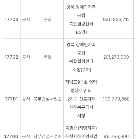
경북 장애인가족
공립
17703
공사
본청
940,833,712
2
복합힐링센터
(소방)
경북 장애인가족
공립
17702
공사
본청
201,273,000
2
복합힐링센터
(소방)(1차)
지방도911호 영덕
황장지구 외
17701
공사
북부건설사업소
2지구 산불피해
139,779,660
2
재해복구공사
시행
자명천(자명지구)
17700
공사
남부건설사업소
하천재해예방사업
46,756,600
2