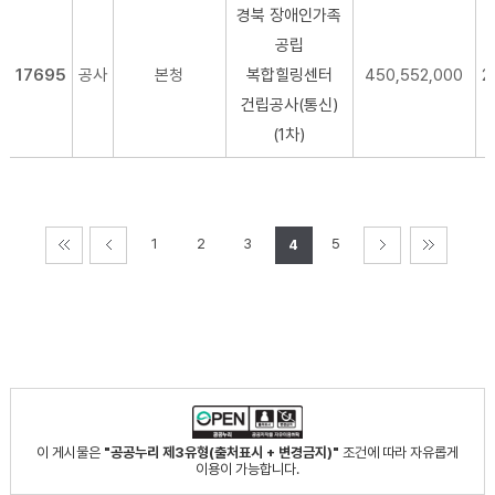
경북 장애인가족
공립
17695
공사
본청
복합힐링센터
450,552,000
2
건립공사(통신)
(1차)
1
2
3
5
4
이 게시물은
"공공누리 제3유형(출처표시 + 변경금지)"
조건에 따라 자유롭게
이용이 가능합니다.