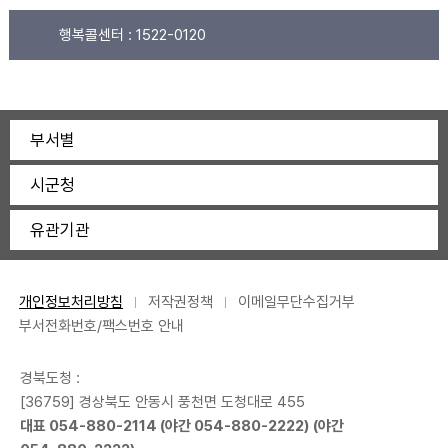
행복콜센터 :
1522-0120
부서별
시군청
유관기관
개인정보처리방침
저작권정책
이메일무단수집거부
부서전화번호/팩스번호 안내
경북도청 :
[36759] 경상북도 안동시 풍천면 도청대로 455
대표
054-880-2114
(야간
054-880-2222
) (야간