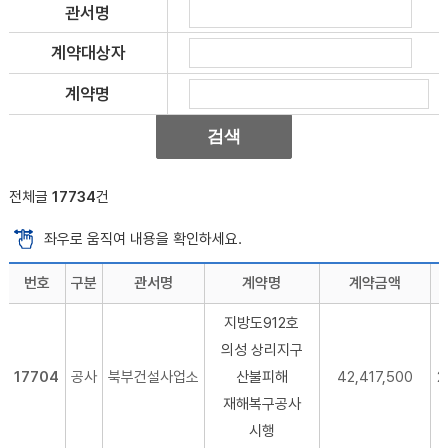
관서명
계약대상자
계약명
전체글
17734
건
좌우로 움직여 내용을 확인하세요.
번호
구분
관서명
계약명
계약금액
지방도912호
의성 상리지구
17704
공사
북부건설사업소
산불피해
42,417,500
2
재해복구공사
시행