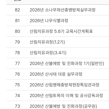
82
2026년 소나무재선충병방제실무과정
81
2026년 나무식별과정
80
산림치유과정 5.6기 교육시간계획표
79
산림치유과정(1.2기)
78
산림치유과정(3.4기)
77
2026년 산불예방 및 진화과정 1기(일반인)
76
2026년 산사태 대응 실무과정
75
2026년 산림병해충방제현장특임관과정
74
2026년 산림토목의 이해 및 공사감독과정
73
2026년 산불예방 및 진화과정(공무원)