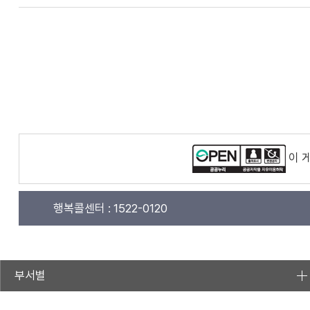
이 
행복콜센터 :
1522-0120
부서별