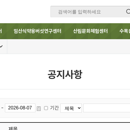
터
임산식약용버섯연구센터
산림문화체험센터
수목
공지사항
-
기간
제목