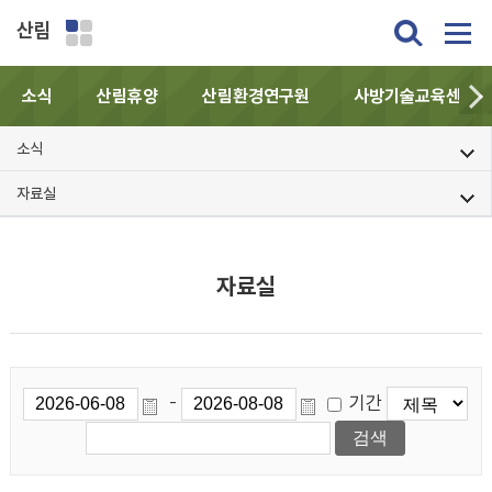
산림
소식
산림휴양
산림환경연구원
사방기술교육센터
소식
자료실
자료실
기간
-