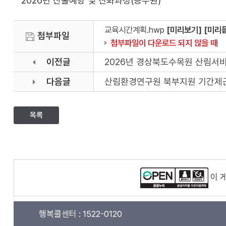
2026년 산불예방 및 진화과정(공무원)
교육시간계획.hwp
[미리보기]
[미리
첨부파일
첨부파일이 다운로드 되지 않을 때
이전글
2026년 경상북도수목원 산림서
다음글
산림환경연구원 북부지원 기간제근
목록
이 
행복콜센터 :
1522-0120