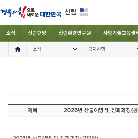
산림
소식
산림휴양
산림환경연구원
사방기술교육센
소식
공지사항
제목
2026년 산불예방 및 진화과정(