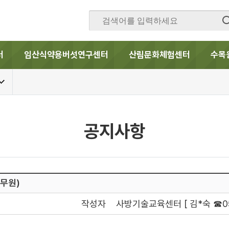
터
임산식약용버섯연구센터
산림문화체험센터
수목
공지사항
공무원)
작성자
사방기술교육센터 [ 김*숙 ☎054