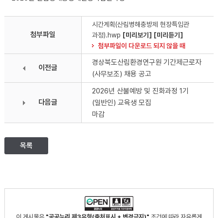
시간계획(산림병해충방제 현장특임관
첨부파일
과정).hwp
[미리보기]
[미리듣기]
첨부파일이 다운로드 되지 않을 때
경상북도산림환경연구원 기간제근로자
이전글
(사무보조) 채용 공고
2026년 산불예방 및 진화과정 1기
다음글
(일반인) 교육생 모집
마감
목록
이 게시물은
"공공누리 제3유형(출처표시 + 변경금지)"
조건에 따라 자유롭게