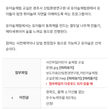
유아숲체험 교실은 경주시 산림환경연구원 내 유아숲체험원에서 유
아들이 맘껏 뛰어놀며 자연을 이해하도록 하는 프로그램이다.
유아숲체험에서는 유아들이 동화책을 만드는 열두달 나무책 만들기,
메타세쿼이어 숲을 느껴요 등으로 진행된다.
참여는 사전예약이나 당일 현장접수 등으로 가능하고 유아숲은 선착
순이다.
사진파일(어린이 숲체험 교실
운영).jpg
[미리보기]
첨부파일
보도자료(산림환경연구원,어린이숲체험
교실운영).hwp
[미리보기]
[미리듣기]
첨부파일이 다운로드 되지 않을 때
경북도, 올해 소각산불 없는
이전글
우수녹색마을 60개소
선정!