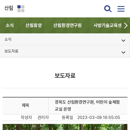
산림
소식
산림휴양
산림환경연구원
사방기술교육센터
소식
보도자료
보도자료
경북도 산림환경연구원, 어린이 숲체험
제목
교실 운영
작성자
관리자
등록일
2023-03-08 16:55:05