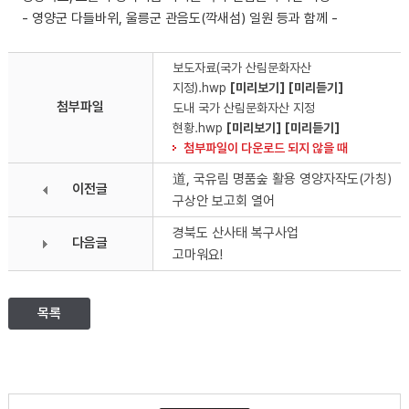
- 영양군 다들바위, 울릉군 관음도(깍새섬) 일원 등과 함께 -
보도자료(국가 산림문화자산
지정).hwp
[미리보기]
[미리듣기]
첨부파일
도내 국가 산림문화자산 지정
현황.hwp
[미리보기]
[미리듣기]
첨부파일이 다운로드 되지 않을 때
道, 국유림 명품숲 활용 영양자작도(가칭)
이전글
구상안 보고회 열어
경북도 산사태 복구사업
다음글
고마워요!
목록