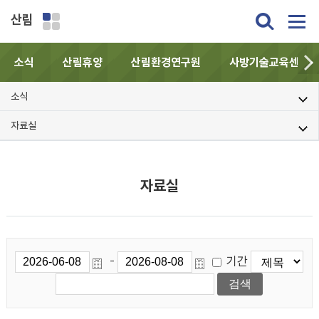
산림
소식
산림휴양
산림환경연구원
사방기술교육센터
소식
자료실
자료실
기간
-