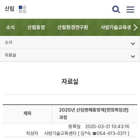
산림
소식
산림휴양
산림환경연구원
사방기술교육센터
소식
자료실
자료실
2025년 산림병해충방제[현장특임관]
제목
과정
등록일
2025-03-21 10:43:16
작성자
사방기술교육센터 [ 김*숙 ☎054-613-0211 ]