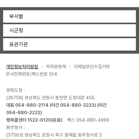
부서별
시군청
유관기관
개인정보처리방침
저작권정책
이메일무단수집거부
부서전화번호/팩스번호 안내
경북도청 :
[36759] 경상북도 안동시 풍천면 도청대로 455
대표
054-880-2114
(야간
054-880-2222
) (야간
054-880-2222
)
행복콜센터
1522-0120
(유료)
팩스 054-880-4999
동부청사 :
[37563] 경상북도 포항시 북구 흥해읍 동부청사로 2