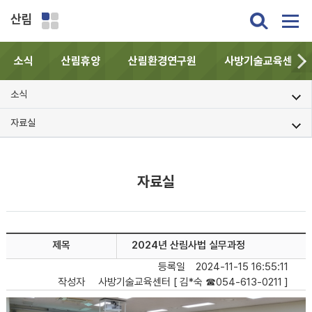
산림
소식
산림휴양
산림환경연구원
사방기술교육센터
소식
자료실
자료실
제목
2024년 산림사법 실무과정
등록일
2024-11-15 16:55:11
작성자
사방기술교육센터 [ 김*숙 ☎054-613-0211 ]