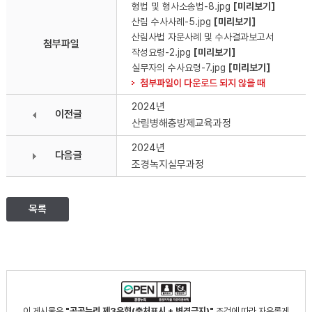
형법 및 형사소송법-8.jpg
[미리보기]
산림 수사사례-5.jpg
[미리보기]
산림사법 자문사례 및 수사결과보고서
첨부파일
작성요령-2.jpg
[미리보기]
실무자의 수사요령-7.jpg
[미리보기]
첨부파일이 다운로드 되지 않을 때
2024년
이전글
산림병해충방제교육과정
2024년
다음글
조경녹지실무과정
목록
이 게시물은
"공공누리 제3유형(출처표시 + 변경금지)"
조건에 따라 자유롭게