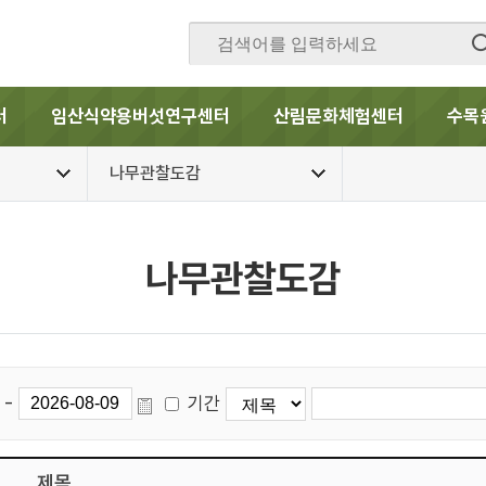
터
임산식약용버섯연구센터
산림문화체험센터
수목
나무관찰도감
나무관찰도감
-
기간
제목