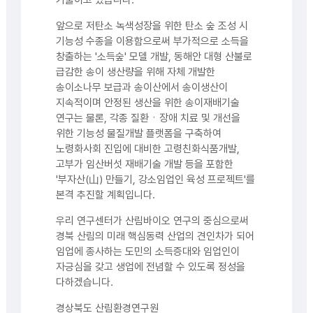
기울이고 있습니다.
앞으로 저탄소 녹색성장을 위한 탄소 숲 조성 시
기능성 수종을 이용함으로써 부가적으로 소득을
창출하는 '소득숲' 모델 개발, 동해안 대형 산불로
급감한 송이 생산량을 위해 자체 개발한
송이소나무 보급과 송이산에서 송이생산이
지속적이며 안정된 생산을 위한 송이재배기술
연구는 물론, 각종 질환ㆍ장애 치료 및 개선을
위한 기능성 물질개발 플랫폼을 구축하여
노령화사회 진입에 대비한 고령친화식품개발,
고부가 임산버섯 재배기술 개발 등을 포함한
'부자산(山) 만들기, 강소임업인 육성 프로젝트'를
본격 추진할 계획입니다.
우리 연구센터가 산림바이오 연구의 중심으로써
경북 산림의 미래 핵심동력 산업의 견인차가 되어
임업에 종사하는 도민의 소득증대와 임업인이
자긍심을 갖고 생업에 전념할 수 있도록 정성을
다하겠습니다.
경상북도 산림환경연구원