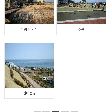
기념관 남쪽
소풍
센터전경