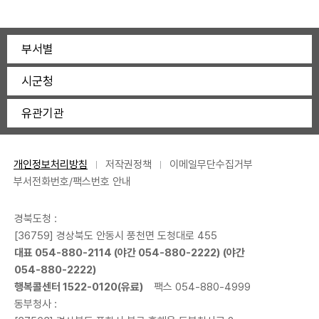
부서별
시군청
유관기관
개인정보처리방침
저작권정책
이메일무단수집거부
부서전화번호/팩스번호 안내
경북도청 :
[36759] 경상북도 안동시 풍천면 도청대로 455
대표
054-880-2114
(야간
054-880-2222
) (야간
054-880-2222
)
행복콜센터
1522-0120
(유료)
팩스 054-880-4999
동부청사 :