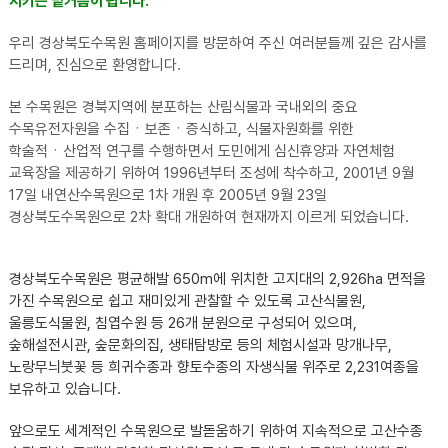
지키는 밑거름이 됩니다.
우리 경상북도수목원 홈페이지를 방문하여 주신 여러분들께 깊은 감사를
드리며, 진심으로 환영합니다.
본 수목원은 경북지역에 분포하는 산림식물과 국내외의 중요
수목유전자원을 수집ㆍ보존ㆍ증식하고, 식물자원화를 위한
학술적ㆍ산업적 연구를 수행하면서 도민에게 심신휴양과 자연체험
교육장을 제공하기 위하여 1996년부터 조성에 착수하고, 2001년 9월
17일 내연산수목원으로 1차 개원 후 2005년 9월 23일
경상북도수목원으로 2차 확대 개원하여 현재까지 이르게 되었습니다.
경상북도수목원은 평균해발 650m에 위치한 고지대의 2,926ha 면적을
가진 수목원으로 쉽고 재미있게 관찰할 수 있도록 고산식물원,
울릉도식물원, 침엽수원 등 26개 분원으로 구성되어 있으며,
숲해설전시관, 숲문화의집, 생태탐방로 등의 체험시설과 망개나무,
노랑무늬붓꽃 등 희귀수종과 향토수종의 자생식물 위주로 2,231여종을
보유하고 있습니다.
앞으로도 세계적인 수목원으로 발돋움하기 위하여 지속적으로 고산수종