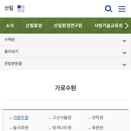
산림
소식
산림휴양
산림환경연구원
사방기술교육센터
수목원
둘러보기
관람분원들
가로수원
가로수원
고산식물원
관목원
들국화원
망개나무원
목련원