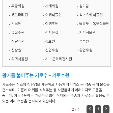
무궁화원
사계화원
삼미담
생울타리원
수생식물원
식ㆍ약용식물원
암석원
야생초원
울릉도ㆍ독도식물원
유실수원
전시온실
지피식물원
진달래원
창포원
철쭉원
침상원
침엽수원
활엽수원
희귀식물원
시ㆍ군화목전시원
활기를 불어주는 가로수 - 가로수원
가로수는 산소와 청량감을 제공하고 자동차 배기가스 등 각종 공해 물질을
흡수하며, 여름에 더위를 식혀주는 등 사람들에게 여러가지로 도움을
줍니다. 가로수원에는 가로수로 많이 식재되는 수종과 가로수로 활용될 수
있는 여러 수종을 전시하고 있습니다.
2
/
4