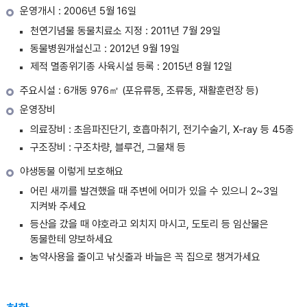
운영개시 : 2006년 5월 16일
천연기념물 동물치료소 지정 : 2011년 7월 29일
동물병원개설신고 : 2012년 9월 19일
제적 멸종위기종 사육시설 등록 : 2015년 8월 12일
주요시설 : 6개동 976㎡ (포유류동, 조류동, 재활훈련장 등)
운영장비
의료장비 : 초음파진단기, 호흡마취기, 전기수술기, X-ray 등 45종
구조장비 : 구조차량, 블루건, 그물채 등
야생동물 이렇게 보호해요
어린 새끼를 발견했을 때 주변에 어미가 있을 수 있으니 2~3일
지켜봐 주세요
등산을 갔을 때 야호라고 외치지 마시고, 도토리 등 임산물은
동물한테 양보하세요
농약사용을 줄이고 낚싯줄과 바늘은 꼭 집으로 챙겨가세요