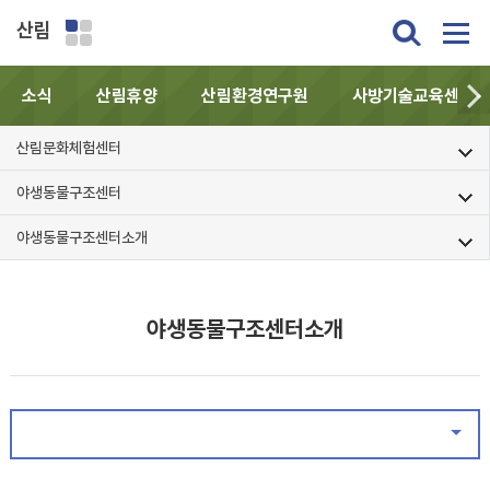
산림
소식
산림휴양
산림환경연구원
사방기술교육센터
산림문화체험센터
야생동물구조센터
야생동물구조센터소개
야생동물구조센터소개
같은