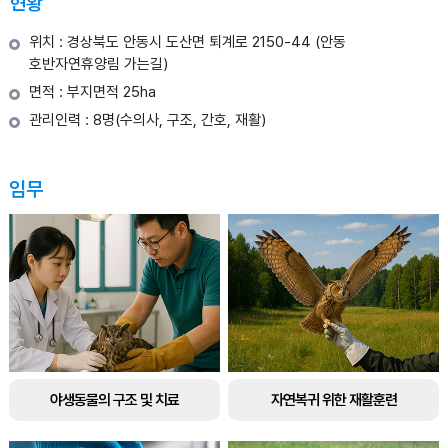
현황
위치 : 경상북도 안동시 도산면 퇴계로 2150-44 (안동
호반자연휴양림 가는길)
면적 : 부지면적 25ha
관리인력 : 8명(수의사, 구조, 간호, 재활)
임무
야생동물의 구조 및 치료
자연복귀 위한 재활훈련