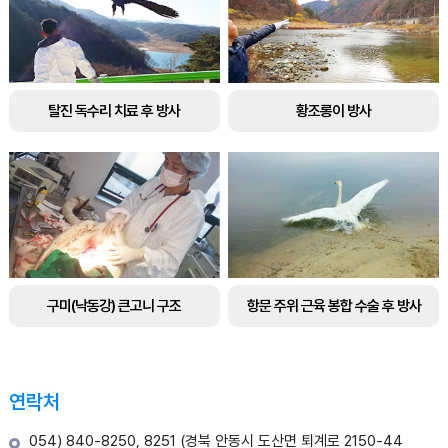
탈진 독수리 치료 후 방사
황조롱이 방사
구미(낙동강) 큰고니 구조
항문 주위 근육 봉합 수술 후 방사
연락처
054) 840-8250, 8251 (경북 안동시 도산면 퇴계로 2150-44