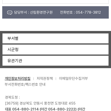
담당부서 :
산림환경연구원
전화번호 :
054-778-3812
부서별
시군청
유관기관
개인정보처리방침
저작권정책
이메일무단수집거부
부서전화번호/팩스번호 안내
경북도청 :
[36759] 경상북도 안동시 풍천면 도청대로 455
대표
054-880-2114
(야간
054-880-2222
) (야간