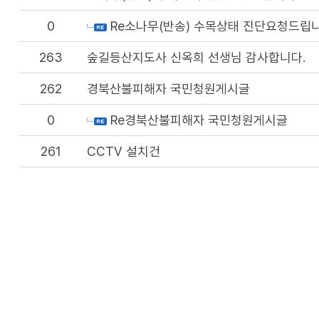
0
Re소나무(반송) 수목상태 진단요청드립니
263
숲길등산지도사 신옥희 선생님 감사합니다.
262
경북산불피해자 국민청원게시글
0
Re경북산불피해자 국민청원게시글
261
CCTV 설치건