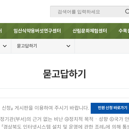
터
임산식약용버섯연구센터
산림문화체험센터
수목
묻고답하기
묻고답하기
원 신청』 게시판을 이용하여 주시기 바랍니다.
민원 신청 바로가기
특정기관(부서)의 근거 없는 비난 ④정치적 목적ㆍ성향 ⑤국가 안
및 「경상북도 인터넷시스템 설치 및 운영에 관한 조례」에 의해 통