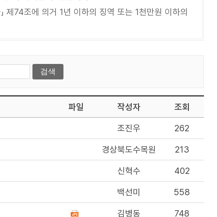
 제74조에 의거 1년 이하의 징역 또는 1천만원 이하의
파일
작성자
조회
조진우
262
경상북도수목원
213
신혁수
402
백선미
558
김병동
748