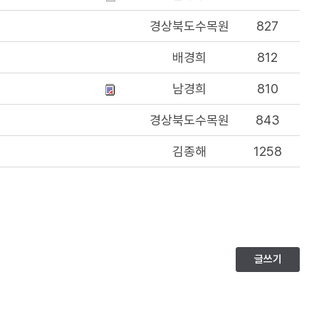
경상북도수목원
827
배경희
812
남경희
810
경상북도수목원
843
김종해
1258
글쓰기