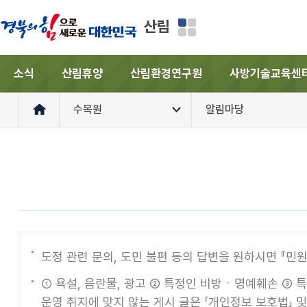
산림
소식
산림휴양
산림환경연구원
사방기술교육센
수목원
알림마당
도정 관련 문의, 도민 불편 등의 답변을 원하시면 『민
① 욕설, 음란물, 광고 ② 특정인 비방ㆍ명예훼손 ③ 
운영 취지에 맞지 않는 게시 글은 「개인정보 보호법」 