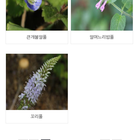
큰개불알풀
알며느리밥풀
꼬리풀