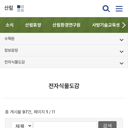
산림
소식
산림휴양
산림환경연구원
사방기술교육센터
수목원
정보광장
전자식물도감
전자식물도감
총 게시물
97
건, 페이지
1
/ 11