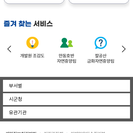
통일로 367) 자세한 사항은
모집합니다. 상세내용은
경상북도수목원관리소장
공고문(첨부파일)을
첨부파일에서 확인하시기
참조하시기 바랍니다.
바랍니다.
서비스
즐겨 찾는
(문의:054-778-3812)
 갤러리
개발원 조감도
안동호반
팔공산
시ㆍ군
자연휴양림
금화자연휴양림
구조
부서별
시군청
유관기관