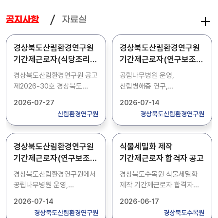
자료실
공지사항
경상북도산림환경연구원
경상북도산림환경연구원
기간제근로자(식당조리)
기간제근로자(연구보조)
채용 공고
채용 공고
경상북도산림환경연구원 공고
공립나무병원 운영,
제2026-30호 경상북도
산림병해충 연구,
산림환경연구원 기간제근로자
농약직권등록시험 등 업무를
2026-07-27
2026-07-14
(식당조리)를 아래와 같이
보조 할 기간제근로자 1명을
산림환경연구원
경상북도산림환경연구원
채용 공고합니다. 1. 채용인원
모집합니다. 상세내용은
: 1명 2. 주요업무 : 식당조리
첨부파일에서 확인하시기
3. 근무기간 :
바랍니다.
경상북도산림환경연구원
식물세밀화 제작
2026.9.1.~2026.12.31.
기간제근로자(연구보조)
기간제근로자 합격자 공고
(4개월) 4. 접수기간 : 2026.
채용 공고
7. 28.(화) ~ 2026. 8. 3.(월)
경상북도산림환경연구원에서
경상북도수목원 식물세밀화
5. 접수방법 : 방문접수,
공립나무병원 운영,
제작 기간제근로자 합격자를
등기우편 제출 6. 접 수 처 :
산림병해충 연구,
다음과 같이 공고합니다.
2026-07-14
2026-06-17
경상북도 산림환경연구원 1층
농약직권등록시험 등 업무를
합격자 : 세밀화-01 최O은
경상북도산림환경연구원
경상북도수목원
관리운영과(경북 경주시
보조 할 기간제근로자 1명을
2026. 06. 17.