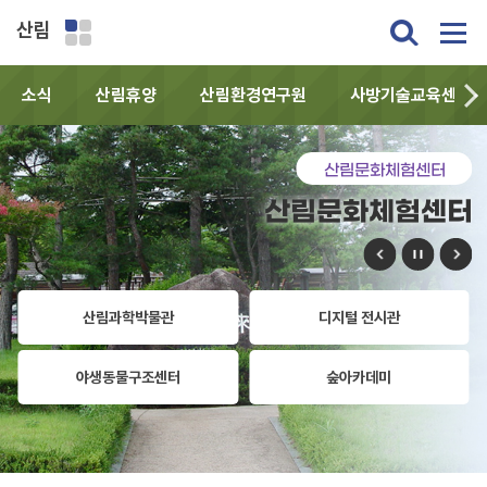
산림
소식
산림휴양
산림환경연구원
사방기술교육센터
산림문화체험센터
산림문화체험센터
산림과학박물관
디지털 전시관
야생동물구조센터
숲아카데미