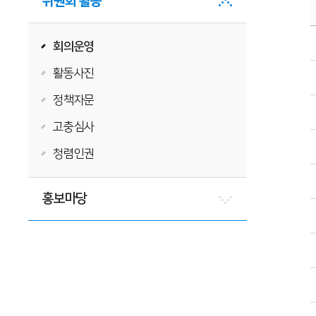
위원회 활동
회의운영
활동사진
정책자문
고충심사
청렴인권
홍보마당