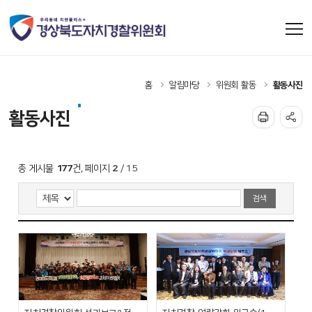
홈
알림마당
위원회 활동
활동사진
활동사진
177
2
총 게시물
건, 페이지
/ 15