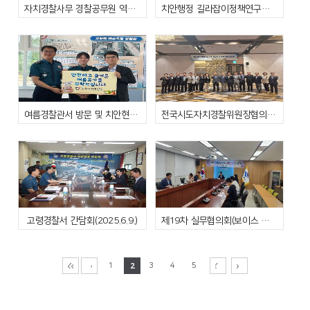
자치경찰사무 경찰공무원 역량강화교육
치안행정 길라잡이정책연구단 사회적약자 보호 분과회의(8.26.)
여름경찰관서 방문 및 치안현장점검
전국시도자치경찰위원장협의회 임시회 및 안동 현장 방문
고령경찰서 간담회(2025.6.9.)
제19차 실무협의회(보이스 피싱 예방 홍보 협업)
1
2
3
4
5