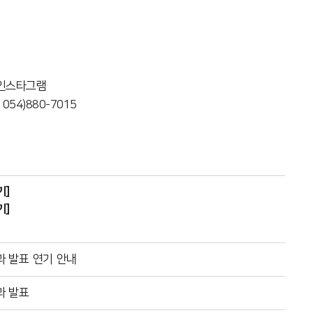
및 인스타그램
4)880-7015
기]
기]
 발표 연기 안내
과 발표