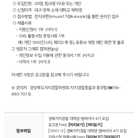
○ 모집인원 : 00명, 팀(4명 이내) 또는 개인
○ 신청자격 : 대구⋅경북 소재 대학교 재학생
○ 접수방법 : 전자우편(mnus417@korea.kr)을 통한 온라인 접수
○ 제출서류
- 지원신청서 1부. (서식1)
- SNS 활동사항 증빙서류 1부.
예) 개인 SNS(인스타, 페이스북 등), 유튜브 계정 메인 화면 및 블로
그 방문자 그래프 캡쳐본(jpg)
- 개인정보 수집·이용에 관한 동의서 1부. (서식2)
- 서약서 1부. (서식3)
자세한 사항은 공고문을 참고해 주시기 바랍니다.
※ 문의처 : 경상북도자치경찰위원회 자치경찰총괄과 총무팀(☎054-
880-7015)
경북자치경찰 대학생 앰버서더 4기 모집
공고문.hwp
[미리보기]
[미리듣기]
첨부파일
[서식1~3] 경북자치경찰 대학생 앰버서더 4기 모집
지원신청 제출서류.hwp
[미리보기]
[미리듣기]