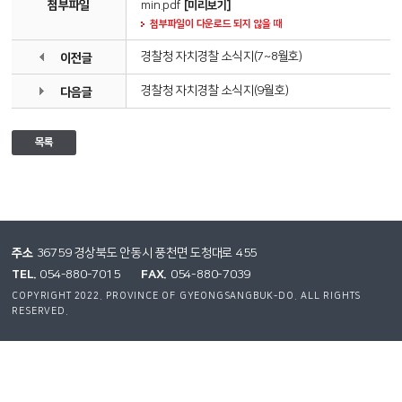
첨부파일
min.pdf
[미리보기]
첨부파일이 다운로드 되지 않을 때
경찰청 자치경찰 소식지(7~8월호)
이전글
경찰청 자치경찰 소식지(9월호)
다음글
목록
주소
36759 경상북도 안동시 풍천면 도청대로 455
TEL.
FAX.
054-880-7015
054-880-7039
COPYRIGHT 2022. PROVINCE OF GYEONGSANGBUK-DO. ALL RIGHTS
RESERVED.