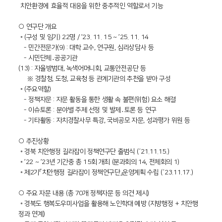
치안환경에 효율적 대응을 위한 중추적인 역할로서 기능
○ 연구단 개요
◦ (구성 및 임기) 22명 / ’23. 11. 15 ~ ’25. 11. 14
- 민간전문가(9) : 대학 교수, 연구원, 심리상담사 등
- 시민단체․공공기관
(13) : 자율방범대, 녹색어머니회, 교통안전공단 등
※ 경찰청, 도청, 교육청 등 관계기관의 추천을 받아 구성
◦ (주요역할)
- 정책자문 : 자문 활동을 통한 생활 속 불편(위험) 요소 해결
- 이슈토론 : 분야별 주제 선정 및 발제․토론 등 연구
- 기타활동 : 자치경찰사무 특강, 국비공모 자문, 성과평가 위원 등
○ 추진상황
◦ 경북 치안행정 길라잡이 정책연구단 출범식 (΄21.11.15.)
◦ ’22 ~ ’23년 기간중 총 15회 개최 (분과회의 14, 전체회의 1)
◦ 제2기「치안행정 길라잡이 정책연구단」운영계획 수립 (΄23.11.17.)
○ 주요 자문 내용 (총 70개 정책자문 등 의견 제시)
◦ 경북도 행복도우미사업을 활용해 노인학대 예방 (지방행정 + 치안행
정과 연계)