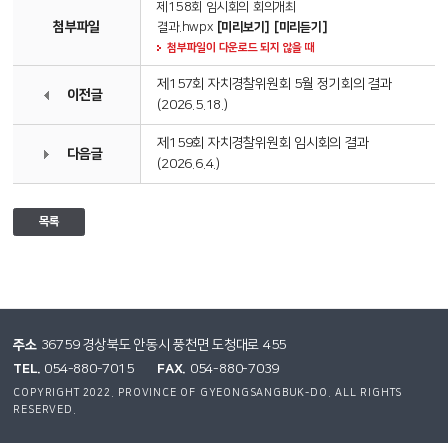
제158회 임시회의 회의개최
첨부파일
결과.hwpx
[미리보기]
[미리듣기]
첨부파일이 다운로드 되지 않을 때
제157회 자치경찰위원회 5월 정기회의 결과
이전글
(2026.5.18.)
제159회 자치경찰위원회 임시회의 결과
다음글
(2026.6.4.)
목록
주소
36759 경상북도 안동시 풍천면 도청대로 455
TEL.
FAX.
054-880-7015
054-880-7039
COPYRIGHT 2022. PROVINCE OF GYEONGSANGBUK-DO. ALL RIGHTS
RESERVED.