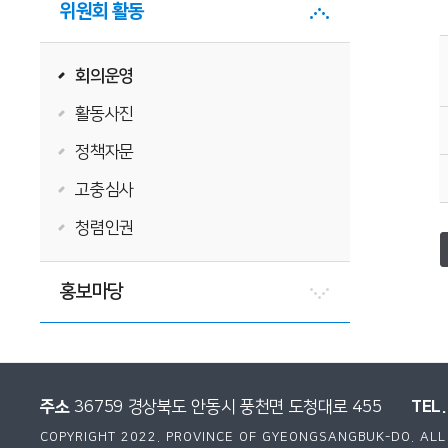
위원회 활동
회의운영
활동사진
정책자문
고충심사
청렴인권
홍보마당
주소
TEL.
36759 경상북도 안동시 풍천면 도청대로 455
COPYRIGHT 2022. PROVINCE OF GYEONGSANGBUK-DO. ALL