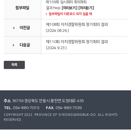
제109회 임시회의 회의개최
첨부파일
결과.hwp
[미리보기]
[미리듣기]
첨부파일이 다운로드 되지 않을 때
제108회 자치경찰위원회 정기회의 결과
이전글
(2024.08.26.)
제110회 자치경찰위원회 정기회의 결과
다음글
(2024.9.23.)
목록
주소
36759 경상북도 안동시 풍천면 도청대로 455
TEL.
FAX.
054-880-7015
054-880-7039
COPYRIGHT 2022. PROVINCE OF GYEONGSANGBUK-DO. ALL RIGHTS
RESERVED.