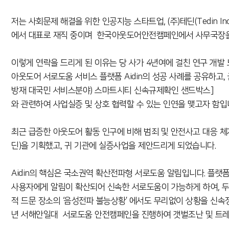
저는 사회문제 해결을 위한 인공지능 스타트업, (주)테딘(Tedin Inc.
에서 대표로 재직 중이며 한국아웃도어안전캠페인에서 사무국장을
이렇게 연락을 드리게 된 이유는 당 사가 4년여에 걸친 연구 개발
아웃도어 서로도움 서비스 플랫폼 Aidin의 성공 사례를 공유하고
방재 대국민 서비스분야) 스마트시티 신속규제확인 샌드박스]
와 관련하여 사업실증 및 상호 협력할 수 있는 인연을 맺고자 함입
최근 급증한 아웃도어 활동 인구에 비해 범죄 및 안전사고 대응 체계가
딘)을 기획했고, 귀 기관에 실증사업을 제안드리게 되었습니다.
Aidin의 핵심은 국소권역 확산전파형 서로도움 알림입니다. 플랫
사용자에게 알림이 확산되어 신속한 서로도움이 가능하게 하여, 두부
적 드문 장소의 ‘음성전파 불능상황’ 에서도 무리없이 상황을 신속
년 서해안일대 서로도움 안전캠페인을 진행하여 갯벌조난 및 트레