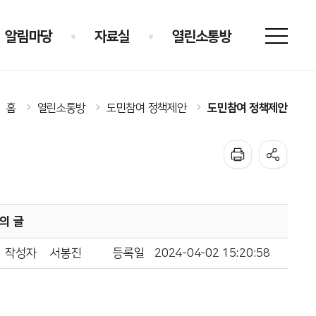
알림마당
자료실
열린소통방
도민참여 정책제안
홈
열린소통방
도민참여 정책제안
의 글
작성자
서봉진
등록일
2024-04-02 15:20:58