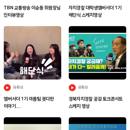
TBN 교통방송 이순동 위원장님
자치경찰 대학생앰버서더 1기
인터뷰영상
해단식 스케치영상
유튜브
유튜브
앰버서더 1기 아름팀 못다한
경북자치경찰 공감 토크콘서트
이야기...
스케치 영상