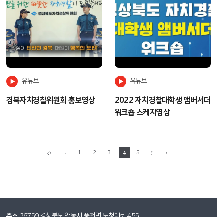
유튜브
유튜브
경북자치경찰위원회 홍보영상
2022 자치경찰대학생 앰버서더
워크숍 스케치영상
1
2
3
4
5
주소
36759 경상북도 안동시 풍천면 도청대로 455