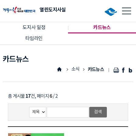
열린도지사실
언론으로 보는 공약
사진으로 보는 공약
카드뉴스
도지사 일정
자유게시판
타임라인
매니페스토
카드뉴스
한국형 매니페스토운동
소식
카드뉴스
한국매니페스토 실천본부
도민과 함께
소식
17
6
총 게시물
건, 페이지
/ 2
도지사에게 바란다
도지사 일정
도민행복제안
카드뉴스
타임라인
운영안내