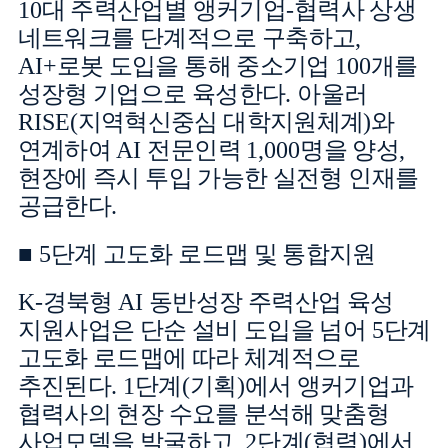
10
대 주력산업별 앵커기업
-
협력사 상생
네트워크를 단계적으로 구축하고
,
AI+
로봇 도입을 통해 중소기업
100
개를
성장형 기업으로 육성한다
.
아울러
RISE(
지역혁신중심 대학지원체계
)
와
연계하여
AI
전문인력
1,000
명을 양성
,
현장에 즉시 투입 가능한 실전형 인재를
공급한다
.
■
5
단계 고도화 로드맵 및 통합지원
K-
경북형
AI
동반성장 주력산업 육성
지원사업은 단순 설비 도입을 넘어
5
단계
고도화 로드맵에 따라 체계적으로
추진된다
. 1
단계
(
기획
)
에서 앵커기업과
협력사의 현장 수요를 분석해 맞춤형
사업모델을 발굴하고
, 2
단계
(
협력
)
에서