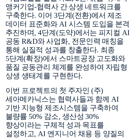
앵커기업
-
협력사 간 상생 네트워크를
구축한다
.
이어
3
단계
(
전환
)
에서 제조
데이터 표준화와
AI
시스템 도입을 본격
추진하며
, 4
단계
(
도약
)
에서는 피지컬
AI
공동
R&D
와 사업화
,
전문인력 매칭을
통해 실질적 성과를 창출한다
.
최종
5
단계
(
확장
)
에서 스마트공장 고도화와
품질 공동관리 체계를 완성하여 자립형
상생 생태계를 구현한다
.
이번 프로젝트의 첫 주자인
(
주
)
세아메카닉스는 협력사들과 함께
AI
기반 지능형 제조시스템을 구축하여
불량률
50%
감소
,
생산성
30%
향상이라는 구체적 성과 목표를
설정하고
, AI
엔지니어 채용 등 양질의