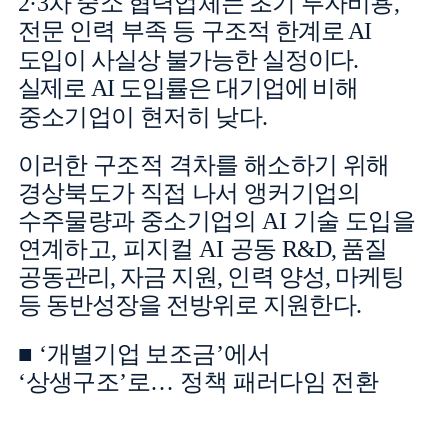
2
·
3
차 중소 협력업체는 초기 투자비용
,
전문 인력 부족 등 구조적
한계로
AI
도입이 사실상 불가능한 실정이다
.
실제로
AI
도입률은 대기업에
비해
중소기업이 현저히 낮다
.
이러한 구조적 격차를 해소하기 위해
경상북도가 직접 나서 앵커기업의
수주물량과 중소기업의
AI
기술 도입을
연계하고
,
피지컬
AI
공동
R&D,
품질
공동관리
,
자금 지원
,
인력 양성
,
마케팅
등 동반성장을 전방위로
지원한다
.
■
‘
개별기업 보조금
’
에서
‘
상생구조
’
로
…
정책 패러다임 전환