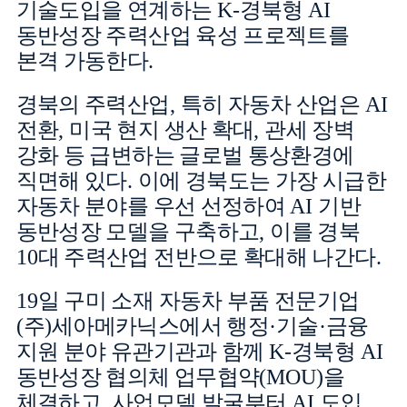
기술도입을 연계하는
K-
경북형
AI
동반성장 주력산업 육성 프로젝트를
본격 가동한다
.
경북의 주력산업
,
특히 자동차 산업은
AI
전환
,
미국 현지 생산 확대
,
관세 장벽
강화 등 급변하는 글로벌 통상환경에
직면해 있다
.
이에 경북도는 가장 시급한
자동차 분야를 우선 선정하여
AI
기반
동반성장 모델을 구축하고
,
이를 경북
10
대 주력산업 전반으로 확대해 나간다
.
19
일 구미 소재 자동차 부품 전문기업
(
주
)
세아메카닉스에서 행정
·
기술
·
금융
지원 분야 유관기관과 함께
K-
경북형
AI
동반성장 협의체 업무협약
(MOU)
을
체결하고
,
사업모델 발굴부터
AI
도입
,