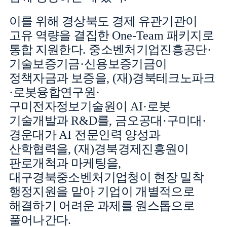
이를 위해 경상북도 경제 유관기관이
고유 역량을 결집한
One-Team
패키지로
통합 지원한다
.
중소벤처기업진흥공단
·
기술보증기금
·
신용보증기금이
정책자금과 보증을
, (
재
)
경북테크노파크
·
로봇융합연구원
·
구미전자정보기술원이
AI·
로봇
기술개발과
R&D
를
,
금오공대
·
구미대
·
경운대가
AI
전문인력 양성과
산학협력을
, (
재
)
경북경제진흥원이
판로개척과 마케팅을
,
대구경북중소벤처기업청이 현장 밀착
행정지원을 맡아 기업이 개별적으로
해결하기 어려운 과제를 원스톱으로
풀어나간다
.