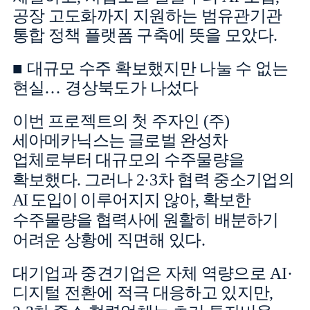
공장 고도화까지 지원하는 범유관기관
통합 정책 플랫폼 구축에 뜻을 모았다
.
■
대규모 수주 확보했지만 나눌 수 없는
현실
…
경상북도가 나섰다
이번 프로젝트의 첫 주자인
(
주
)
세아메카닉스는 글로벌 완성차
업체로부터
대규모의 수주물량을
확보했다
.
그러나
2
·
3
차 협력 중소기업의
AI
도입이
이루어지지 않아
,
확보한
수주물량을 협력사에 원활히 배분하기
어려운 상황에 직면해 있다
.
대기업과 중견기업은 자체 역량으로
AI·
디지털 전환에 적극 대응하고
있지만
,