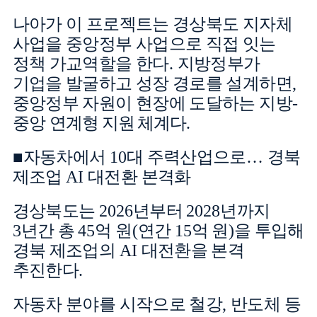
나아가 이 프로젝트는 경상북도 지자체
사업을 중앙정부 사업으로 직접 잇는
정책 가교역할을 한다
.
지방정부가
기업을 발굴하고 성장 경로를 설계하면
,
중앙정부 자원이 현장에 도달하는 지방
-
중앙 연계
형 지원 체계다
.
■
자동차에서
10
대 주력산업으로
…
경북
제조업
AI
대전환 본격화
경상북도는
2026
년부터
2028
년까지
3
년간 총
45
억 원
(
연간
15
억 원
)
을 투입해
경북 제조업의
AI
대전환을 본격
추진한다
.
자동차 분야를 시작으로 철강
,
반도체 등