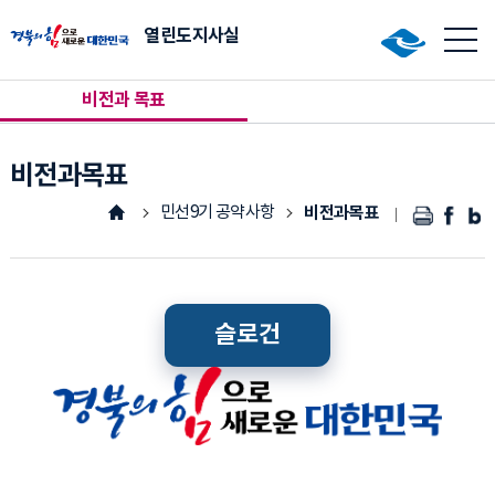
한국매니페스토 실천본부
열린도지사실
비전과 목표
도민과 함께
소식
도지사에게 바란다
도지사 일정
비전과목표
도민행복제안
카드뉴스
민선9기 공약사항
비전과목표
타임라인
운영안내
아이디어제안
슬로건
여론조사