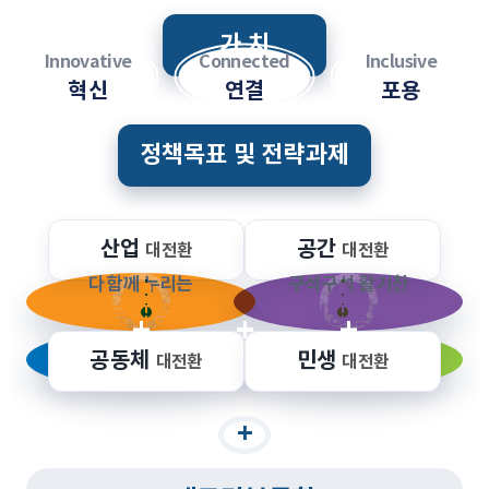
가 치
Innovative
Connected
Inclusive
혁신
연결
포용
정책목표 및 전략과제
산업
공간
대전환
대전환
다함께 누리는
구석구석 활기찬
행복공동체
희망살림
+
+
+
+
미래로 도약하는
연결되고 즐기는
공동체
민생
대전환
대전환
혁신경제
매력공간
+