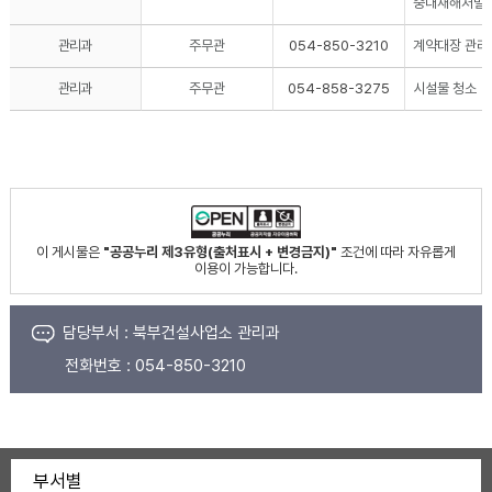
중대재해처벌법,
관리과
주무관
054-850-3210
계약대장 관리 
관리과
주무관
054-858-3275
시설물 청소
이 게시물은
"공공누리 제3유형(출처표시 + 변경금지)"
조건에 따라 자유롭게
이용이 가능합니다.
담당부서 :
북부건설사업소 관리과
전화번호 :
054-850-3210
부서별