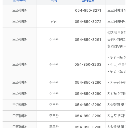
소속부서
직책
전화번호
도로정비과
054-850-3271
도로정비과 업
도로정비과
담당
054-850-3272
도로정비담당 
◎지방도유지관
도로정비과
주무관
054-850-3261
급경사지붕괴위
협의업무(비관리
• 위임국도 예
도로정비과
주무관
054-850-3263
• 긴급, 산불
• 위임국도 공
도로정비과
주무관
054-850-3280
• 기동팀 운영
도로정비과
주무관
054-850-3280
지방도 유지보
도로정비과
주무관
054-850-3280
차량운행 및 
도로정비과
주무관
054-850-3280
지방도 유지보
도로정비과
주무관
054-850-3280
차량운행 및 