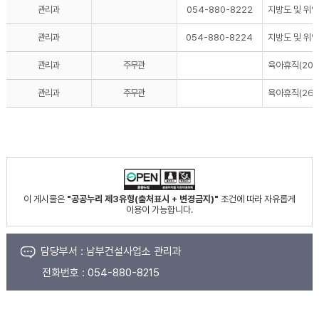
관리과
054-880-8222
지방도 및 위
관리과
054-880-8224
지방도 및 위
관리과
주무관
육아휴직(2025
관리과
주무관
육아휴직(26. 
이 게시물은
"공공누리 제3유형(출처표시 + 변경금지)"
조건에 따라 자유롭게
이용이 가능합니다.
담당부서 :
남부건설사업소 관리과
전화번호 :
054-880-8215