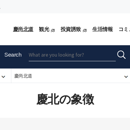
。
慶尚北道
観光
投資誘致
生活情報
コミ
Search
慶尚北道
慶北の象徴