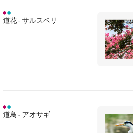
道花 - サルスベリ
道鳥 - アオサギ