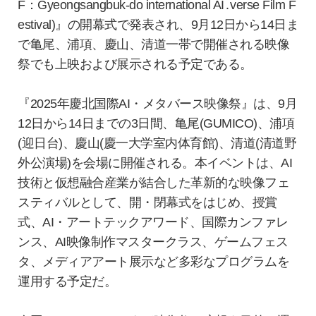
F：Gyeongsangbuk-do international AI․verse Film F
estival)』の開幕式で発表され、9月12日から14日ま
で亀尾、浦項、慶山、清道一帯で開催される映像
祭でも上映および展示される予定である。
『2025年慶北国際AI・メタバース映像祭』は、9月
12日から14日までの3日間、亀尾(GUMICO)、浦項
(迎日台)、慶山(慶一大学室内体育館)、清道(清道野
外公演場)を会場に開催される。本イベントは、AI
技術と仮想融合産業が結合した革新的な映像フェ
スティバルとして、開・閉幕式をはじめ、授賞
式、AI・アートテックアワード、国際カンファレ
ンス、AI映像制作マスタークラス、ゲームフェス
タ、メディアアート展示など多彩なプログラムを
運用する予定だ。