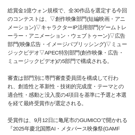
総賞金1億ウォン規模で、全30作品を選定する今回
のコンテストは、▽創作映像部門(短編映画・アニ
メーション)▽キャラクターIP活用部門(ゲームトレ
ーラー・アニメーション・ウェブトゥーン)▽広告
部門(映像広告・イメージパブリッシング)▽ミュー
ジックビデオ▽APEC特別部門(創作映像・広告・
ミュージックビデオ)の5部門で構成される。
審査は部門別に専門審査委員団を構成して行わ
れ、創造性と革新性・技術的完成度・テーマとの
適合性・感動と没入度の4項目を基準に予選と本選
を経て最終受賞作が選定される。
受賞作は、9月12日に亀尾市のGUMICOで開かれる
『2025年慶北国際AI・メタバース映像祭(GAMF