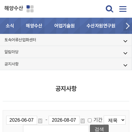
해양수산
소식
해양수산
어업기술원
수산자원연구원
민
토속어류산업화센터
알림마당
공지사항
공지사항
기간
-