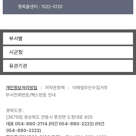
행복콜센터 :
1522-0120
부서별
시군청
유관기관
개인정보처리방침
저작권정책
이메일무단수집거부
부서전화번호/팩스번호 안내
경북도청 :
[36759] 경상북도 안동시 풍천면 도청대로 455
대표
054-880-2114
(야간
054-880-2222
) (야간
054-880-2222
)