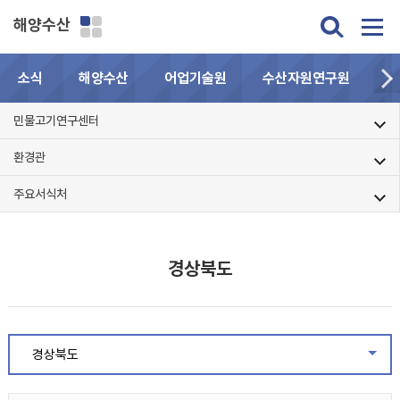
해양수산
소식
해양수산
어업기술원
수산자원연구원
민
민물고기연구센터
환경관
주요서식처
경상북도
경상북도
같은