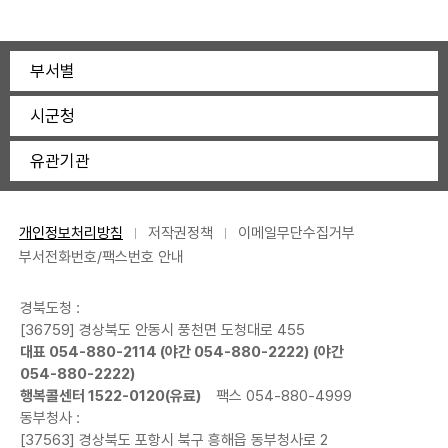
부서별
시군청
유관기관
개인정보처리방침
저작권정책
이메일무단수집거부
부서전화번호/팩스번호 안내
경북도청 :
[36759] 경상북도 안동시 풍천면 도청대로 455
대표
054-880-2114
(야간
054-880-2222
) (야간
054-880-2222
)
행복콜센터
1522-0120
(유료)
팩스 054-880-4999
동부청사 :
[37563] 경상북도 포항시 북구 흥해읍 동부청사로 2