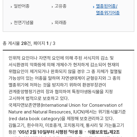
일반어종
고유종
멸종된어종/
멸종위기어종
천연기념물
외래종
총 게시물
28
건, 페이지
1
/ 3
인위적 요인이나 자연적 요인에 의해 주된 서식지의 감소 및
서식환경의 악화등에 의해 개체수가 현저하게 감소되어 현재의
위협요인이 제거되거나 완화되지 않을 경우 그 종 자체가 절멸될
가능성이 있는 어종을 말하며 자연생태계이 균형유지와 그 종의
멸종위기에 처하는 것을 방지하기 위하여 환경부장관이
관계중앙행정기관의 장과 협의하여 특정야생동식물을 지정
고시하여 법적으로 보호하고 있다.
국제자연보존연맹(International Union for Conservation of
Nature and Natural Resources, IUCN)에서는 위기동식물기준
(red data book category)을 제정해 보호관리하고 있다.
감돌고기, 흰수마자, 미호종개, 꼬치동자개, 퉁사리 및 가는돌고기
등은
'05년 2월 10일부터 시행된 「야생 동ㆍ식물보호법」제2조