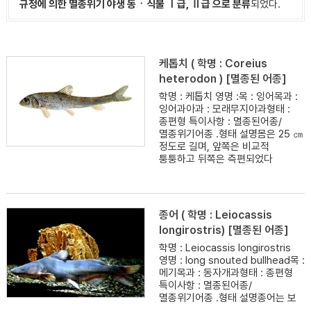
규정에 의한 멸종위기 야생 동ㆍ식물 Ⅰ급, Ⅱ급 으로 분류
되었다.
케톱치 ( 학명 : Coreius
heterodon ) [멸종된 어종]
학명 : 케톱치 영명 :목 : 잉어목과 :
잉어과아과 : 모래무지아과형태 :
종편형 특이사항 : 멸종된어종/
멸종위기어종 .형태 설명몸은 25 ㎝
정도로 길며, 앞쪽은 비교적
퉁퉁하고 뒤쪽은 측편되었다
종어 ( 학명 : Leiocassis
longirostris) [멸종된 어종]
학명 : Leiocassis longirostris
영명 : long snouted bullhead목 :
메기목과 : 동자개과형태 : 종편형
특이사항 : 멸종된어종/
멸종위기어종 .형태 설명종어는 보