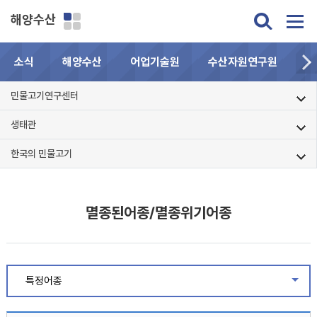
해양수산
소식
해양수산
어업기술원
수산자원연구원
민
민물고기연구센터
생태관
한국의 민물고기
멸종된어종/멸종위기어종
특정어종
같은