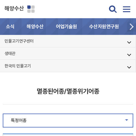
해양수산
소식
해양수산
어업기술원
수산자원연구원
민
민물고기연구센터
생태관
한국의 민물고기
멸종된어종/멸종위기어종
특정어종
같은