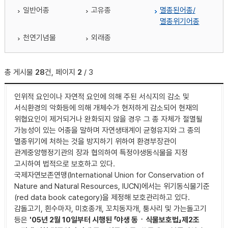
일반어종
고유종
멸종된어종/
멸종위기어종
천연기념물
외래종
총 게시물
28
건, 페이지
2
/ 3
인위적 요인이나 자연적 요인에 의해 주된 서식지의 감소 및
서식환경의 악화등에 의해 개체수가 현저하게 감소되어 현재의
위협요인이 제거되거나 완화되지 않을 경우 그 종 자체가 절멸될
가능성이 있는 어종을 말하며 자연생태계이 균형유지와 그 종의
멸종위기에 처하는 것을 방지하기 위하여 환경부장관이
관계중앙행정기관의 장과 협의하여 특정야생동식물을 지정
고시하여 법적으로 보호하고 있다.
국제자연보존연맹(International Union for Conservation of
Nature and Natural Resources, IUCN)에서는 위기동식물기준
(red data book category)을 제정해 보호관리하고 있다.
감돌고기, 흰수마자, 미호종개, 꼬치동자개, 퉁사리 및 가는돌고기
등은
'05년 2월 10일부터 시행된 「야생 동ㆍ식물보호법」제2조