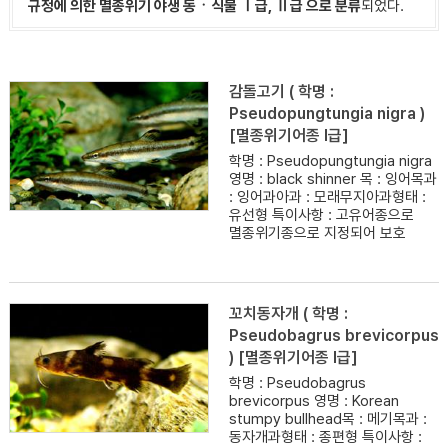
규정에 의한 멸종위기 야생 동ㆍ식물 Ⅰ급, Ⅱ급 으로 분류
되었다.
감돌고기 ( 학명 :
Pseudopungtungia nigra )
[멸종위기어종 I급]
학명 : Pseudopungtungia nigra
영명 : black shinner 목 : 잉어목과
: 잉어과아과 : 모래무지아과형태 :
유선형 특이사항 : 고유어종으로
멸종위기종으로 지정되어 보호
꼬치동자개 ( 학명 :
Pseudobagrus brevicorpus
) [멸종위기어종 I급]
학명 : Pseudobagrus
brevicorpus 영명 : Korean
stumpy bullhead목 : 메기목과 :
동자개과형태 : 종편형 특이사항 :