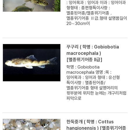
: 잉어목과 : 잉어과 아과 : 잉어아과
형형태 : 종편형특이사항 :
멸종된어종/멸종위기어종 .
멸종위기어종 Ⅱ급.형태 설명몸길이
20∼30cm이
꾸구리 ( 학명 : Gobiobotia
macrocephala )
[멸종위기어종 II급]
학명 : Gobiobotia
macrocephala 영명 :목 :
잉어목과 : 잉어과 형태 : 유선형
특이사항 : 멸종된어종/
멸종위기어종 형태 설명머리의
윗부분에 위치한 눈에는 개구리처럼
피막으로
한둑중개 ( 학명 : Cottus
hangionensis ) [멸종위기어종