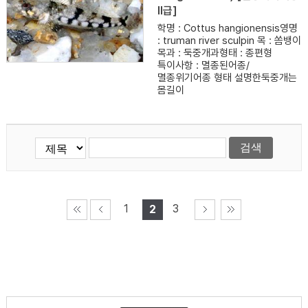
II급]
학명 : Cottus hangionensis영명
: truman river sculpin 목 : 쏨뱅이
목과 : 둑중개과형태 : 종편형
특이사항 : 멸종된어종/
멸종위기어종 형태 설명한둑중개는
몸길이
1
3
2