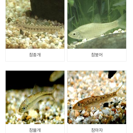
참종개
참붕어
참몰개
참마자