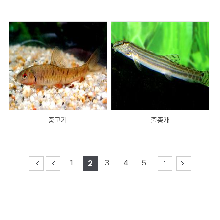
중고기
줄종개
1
3
4
5
2