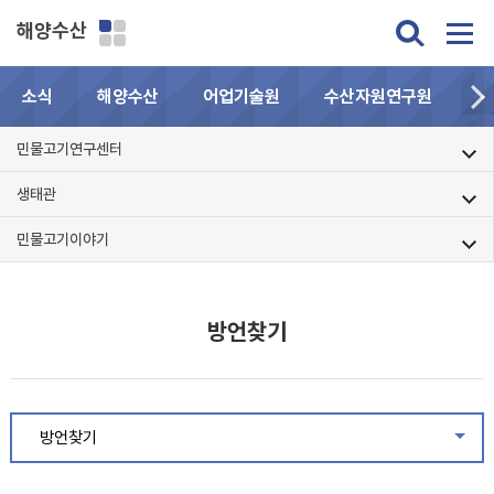
해양수산
소식
해양수산
어업기술원
수산자원연구원
민
민물고기연구센터
생태관
민물고기이야기
방언찾기
방언찾기
같은