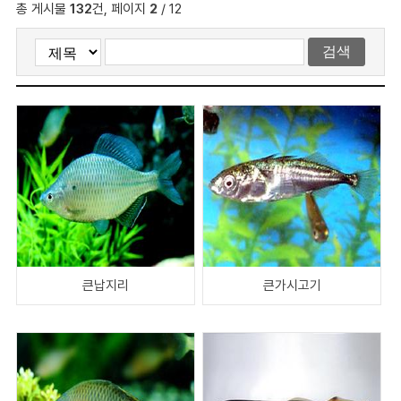
총 게시물
132
건, 페이지
2
/ 12
큰납지리
큰가시고기