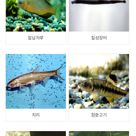
칼납자루
칠성장어
치리
참중고기