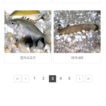
잔가시고기
자가사리
1
2
4
5
3