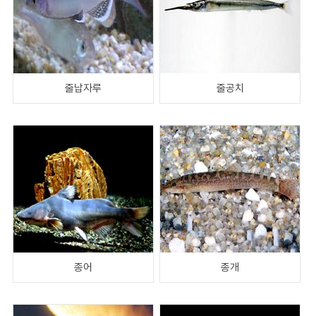
줄납자루
줄공치
종어
종개