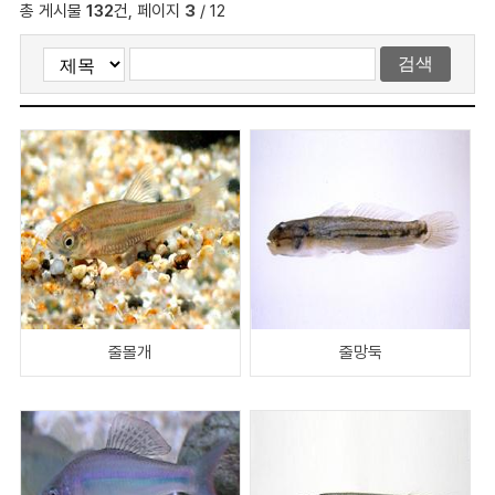
총 게시물
132
건, 페이지
3
/ 12
줄몰개
줄망둑