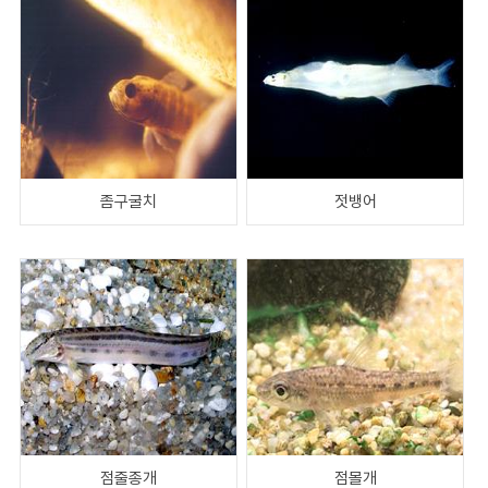
좀구굴치
젓뱅어
점줄종개
점몰개