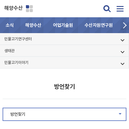
해양수산
소식
해양수산
어업기술원
수산자원연구원
민
민물고기연구센터
생태관
민물고기이야기
방언찾기
방언찾기
같은