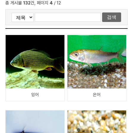
총 게시물
132
건, 페이지
4
/ 12
잉어
은어