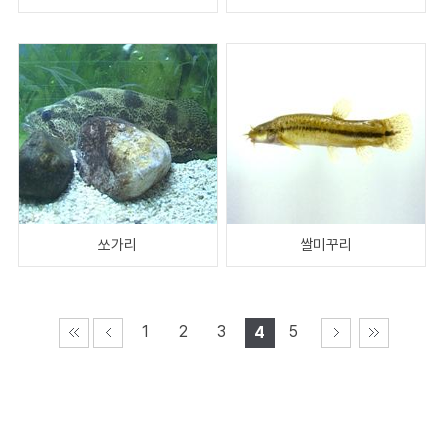
쏘가리
쌀미꾸리
1
2
3
5
4