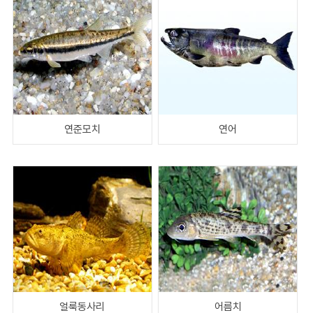
연준모치
연어
얼룩동사리
어름치