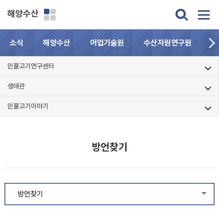
해양수산
소식
해양수산
어업기술원
수산자원연구원
민
민물고기연구센터
생태관
민물고기이야기
방언찾기
방언찾기
같은