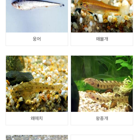
웅어
왜몰개
왜매치
왕종개