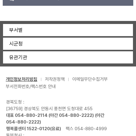
부서별
시군청
유관기관
개인정보처리방침
저작권정책
이메일무단수집거부
부서전화번호/팩스번호 안내
경북도청 :
[36759] 경상북도 안동시 풍천면 도청대로 455
대표
054-880-2114
(야간
054-880-2222
) (야간
054-880-2222
)
행복콜센터
1522-0120
(유료)
팩스 054-880-4999
동부청사 :