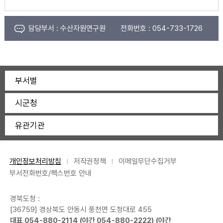
담당부서 :
수산자원연구원
전화번호 :
054-733-1726
부서별
시군청
유관기관
개인정보처리방침
저작권정책
이메일무단수집거부
부서전화번호/팩스번호 안내
경북도청 :
[36759] 경상북도 안동시 풍천면 도청대로 455
대표
054-880-2114
(야간
054-880-2222
) (야간